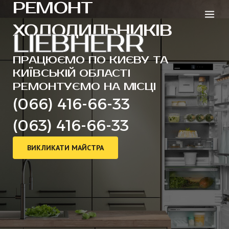
РЕМОНТ
Перейти
Main
до
ХОЛОДИЛЬНИКІВ
Men
вмісту
LIEBHERR
ПРАЦЮЄМО ПО КИЄВУ ТА
КИЇВСЬКІЙ ОБЛАСТІ
РЕМОНТУЄМО НА МІСЦІ
(066) 416-66-33
(063) 416-66-33
ВИКЛИКАТИ МАЙСТРА