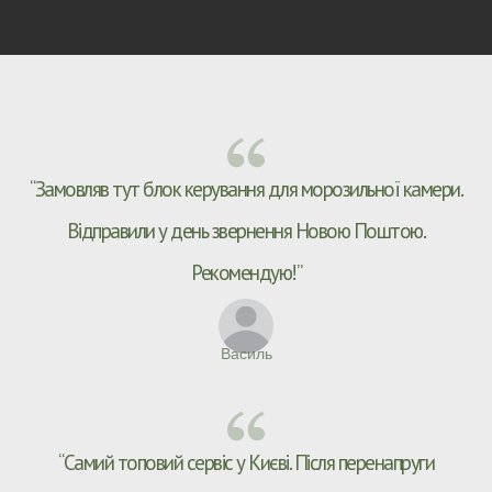
р
т
*
*
е
л
е
ф
о
н
“Замовляв тут блок керування для морозильної камери.
у
*
Відправили у день звернення Новою Поштою.
Рекомендую!”
Василь
“Самий топовий сервіс у Києві. Після перенапруги